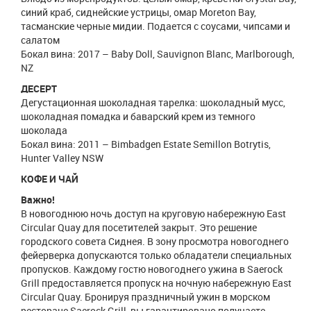
синий краб, сиднейские устрицы, омар Moreton Bay,
тасманские черные мидии. Подается с соусами, чипсами и
салатом
Бокал вина: 2017 – Baby Doll, Sauvignon Blanc, Marlborough,
NZ
ДЕСЕРТ
Дегустационная шоколадная тарелка: шоколадный мусс,
шоколадная помадка и баварский крем из темного
шоколада
Бокал вина: 2011 – Bimbadgen Estate Semillon Botrytis,
Hunter Valley NSW
КОФЕ И ЧАЙ
Важно!
В новогоднюю ночь доступ на круговую набережную East
Circular Quay для посетителей закрыт. Это решение
городского совета Сиднея. В зону просмотра новогоднего
фейерверка допускаются только обладатели специальных
пропусков. Каждому гостю новогоднего ужина в Saerock
Grill предоставляется пропуск на ночную набережную East
Circular Quay. Бронируя праздничный ужин в морском
ресторане Saerock Grill, вы гарантировано получаете