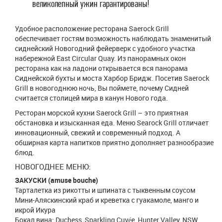
великолепный ужин гарантированы!
Удобное расположение ресторана Saerock Grill
обеспечивает гостям возможность наблюдать знаменитый
сиднейский Новогодний фейерверк с удобного участка
набережной East Circular Quay. Из панорамных окон
ресторана как на ладони открывается вся панорама
Сиднейской бухты и моста Харбор Бридж. Посетив Saerock
Grill в новогоднюю ночь, Вы поймете, почему Сидней
считается столицей мира в канун Нового года.
Ресторан морской кухни Saerock Grill – это приятная
обстановка и изысканная еда. Меню Searock Grill отличает
инновационный, свежий и современный подход. А
обширная карта напитков приятно дополняет разнообразие
блюд.
НОВОГОДНЕЕ МЕНЮ:
ЗАКУСКИ (amuse bouche)
Тарталетка из рикотты и шпината с тыквенным соусом
Мини-Аляскинский краб и креветка с гуакамоле, манго и
икрой Икура
Бокал вина: Duchess, Sparkling Cuvée, Hunter Valley, NSW