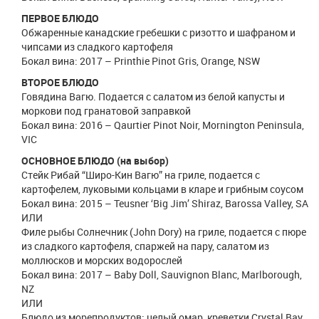
ПЕРВОЕ БЛЮДО
Обжаренные канадские гребешки с ризотто и шафраном и
чипсами из сладкого картофеля
Бокал вина: 2017 – Printhie Pinot Gris, Orange, NSW
ВТОРОЕ БЛЮДО
Говядина Вагю. Подается с салатом из белой капусты и
моркови под гранатовой заправкой
Бокал вина: 2016 – Qaurtier Pinot Noir, Mornington Peninsula,
VIC
ОСНОВНОЕ БЛЮДО (на выбор)
Стейк Рибай “Широ-Кин Вагю” на гриле, подается с
картофелем, луковыми кольцами в кларе и грибным соусом
Бокал вина: 2015 – Teusner ‘Big Jim’ Shiraz, Barossa Valley, SA
ИЛИ
Филе рыбы Солнечник (John Dory) на гриле, подается с пюре
из сладкого картофеля, спаржей на пару, салатом из
моллюсков и морских водорослей
Бокал вина: 2017 – Baby Doll, Sauvignon Blanc, Marlborough,
NZ
ИЛИ
Блюдо из морепродуктов: целый омар, креветки Crystal Bay,