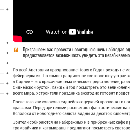
Приглашаем вас провести новогоднюю ночь наблюдая од
предоставляется возможность увидеть это незабываемо
По всей Австралии празднование Нового Года проходят с 
фейерверками. Но самое грандиозное световое шоу устраив
в Сиднее – это красочное тематическое представление, раз
Сиднейской бухтой. Каждый год посмотреть это великолепн
всего мира. Устроители праздника ежегодно готовят предст
После того как колокола сиднейских церквей прозвонят в п
красками. Перед зрителями расцветают фантастические кар
Всполохи от новогоднего салюта видны за десяток километр
Зрители собираются на набережных и в прибрежных кафе и р
трамвайчики и катамараны предлагают посмотреть светов