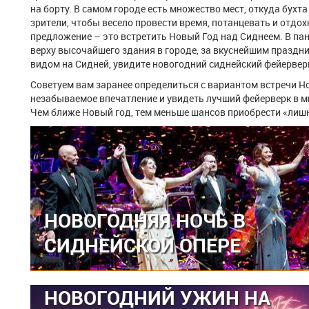
на борту. В самом городе есть множество мест, откуда бухта
зрители, чтобы весело провести время, потанцевать и отдох
предложение – это встретить Новый Год над Сиднеем. В п
верху высочайшего здания в городе, за вкуснейшим празд
видом на Сидней, увидите новогодний сиднейский фейерверк
Советуем вам заранее определиться с вариантом встречи Но
незабываемое впечатление и увидеть лучший фейерверк в ми
Чем ближе Новый год, тем меньше шансов приобрести «лишн
НОВОГОДНЯЯ НОЧЬ В
СИДНЕЙСКОЙ ОПЕРЕ
НОВОГОДНИЙ УЖИН НА