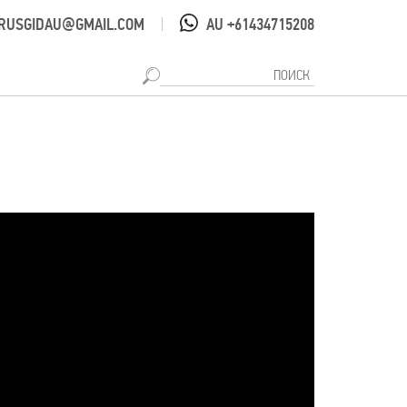
RUSGIDAU@GMAIL.COM
AU +61434715208
|