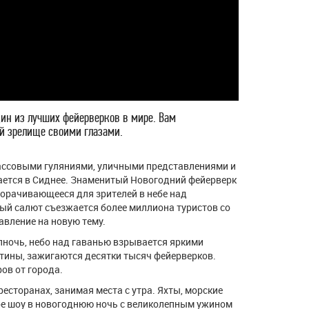
ин из лучших фейерверков в мире. Вам
й зрелище своими глазами.
массовыми гуляниями, уличными представлениями и
ается в Сиднее. Знаменитый Новогодний фейерверк
ворачивающееся для зрителей в небе над
ый салют съезжается более миллиона туристов со
авление на новую тему.
олночь, небо над гаванью взрывается яркими
тины, зажигаются десятки тысяч фейерверков.
ов от города.
есторанах, занимая места с утра. Яхты, морские
ое шоу в новогоднюю ночь с великолепным ужином