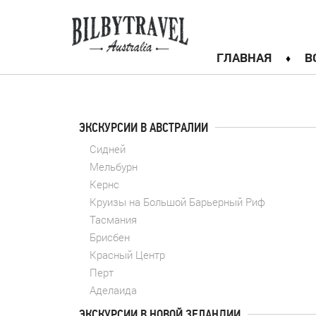
ГЛАВНАЯ
В
ЭКСКУРСИИ В АВСТРАЛИИ
Сидней
Мельбурн
Кернс
Круизы на Большой Барьерный Риф
Тасмания
Брисбен
Красный Центр
Перт
Аделаида
ЭКСКУРСИИ В НОВОЙ ЗЕЛАНДИИ