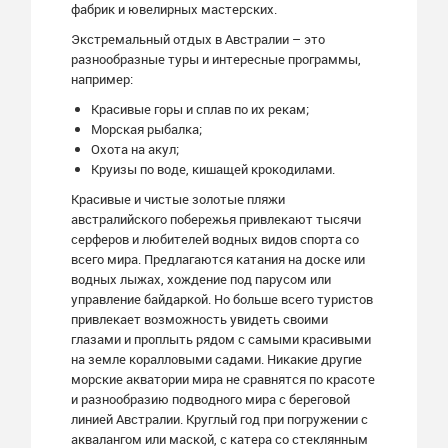
фабрик и ювелирных мастерских.
Экстремальный отдых в Австралии – это
разнообразные туры и интересные программы,
например:
Красивые горы и сплав по их рекам;
Морская рыбалка;
Охота на акул;
Круизы по воде, кишащей крокодилами.
Красивые и чистые золотые пляжи
австралийского побережья привлекают тысячи
серферов и любителей водных видов спорта со
всего мира. Предлагаются катания на доске или
водных лыжах, хождение под парусом или
управление байдаркой. Но больше всего туристов
привлекает возможность увидеть своими
глазами и проплыть рядом с самыми красивыми
на земле коралловыми садами. Никакие другие
морские акватории мира не сравнятся по красоте
и разнообразию подводного мира с береговой
линией Австралии. Круглый год при погружении с
аквалангом или маской, с катера со стеклянным