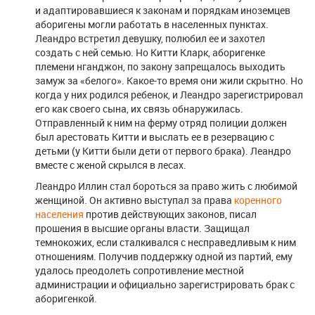
и адаптировавшиеся к законам и порядкам иноземцев
аборигены могли работать в населенных пунктах.
Леандро встретил девушку, полюбил ее и захотел
создать с ней семью. Но Китти Кларк, аборигенке
племени нганджон, по закону запрещалось выходить
замуж за «белого». Какое-то время они жили скрытно. Но
когда у них родился ребенок, и Леандро зарегистрировал
его как своего сына, их связь обнаружилась.
Отправленный к ним на ферму отряд полиции должен
был арестовать Китти и выслать ее в резервацию с
детьми (у Китти были дети от первого брака). Леандро
вместе с женой скрылся в лесах.
Леандро Иллин стал бороться за право жить с любимой
женщиной. Он активно выступал за права
коренного
населения
против действующих законов, писал
прошения в высшие органы власти. Защищал
темнокожих, если сталкивался с несправедливым к ним
отношениям. Получив поддержку одной из партий, ему
удалось преодолеть сопротивление местной
администрации и официально зарегистрировать брак с
аборигенкой.