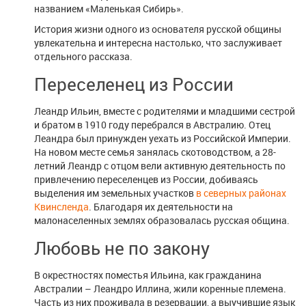
названием «Маленькая Сибирь».
История жизни одного из основателя русской общины
увлекательна и интересна настолько, что заслуживает
отдельного рассказа.
Переселенец из России
Леандр Ильин, вместе с родителями и младшими сестрой
и братом в 1910 году перебрался в Австралию. Отец
Леандра был принужден уехать из Российской Империи.
На новом месте семья занялась скотоводством, а 28-
летний Леандр с отцом вели активную деятельность по
привлечению переселенцев из России, добиваясь
выделения им земельных участков
в северных районах
Квинсленда
. Благодаря их деятельности на
малонаселенных землях образовалась русская община.
Любовь не по закону
В окрестностях поместья Ильина, как гражданина
Австралии – Леандро Иллина, жили коренные племена.
Часть из них проживала в резервации, а выучившие язык