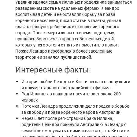
Увеличившаяся семья Иллиных продолжила заниматься
разведением скота на удаленных фермах. Леандро
воспитывал детей и не оставлял борьбу за права
коренного населения, писал статьи в газеты, уличал
власть в злоупотреблениях в отношении коренного
народа. После смерти жены во время родов, ему
пришлось бороться за права собственных детей,
которых у него хотели отнять и поместить в приют.
Позже Леандро перебрался в более заселенные
территории и занялся публицистикой.
Интересные факты:
История любви Леандра и Китти легла в основу книги
и документального австралийского фильма
Род Иллиных в наши дни насчитывает около 200
человек
Потомки Леандра продолжили дело предка в борьбе
за свободу и права коренного народа Австралии
Через 5 лет после регистрации брака Иллина,
родители Леандра покинули Австралию, а Леандр с
семьей не смог уехать с ними из-за того, что Китти не
разрешили вывозить из Австралии детей от первого