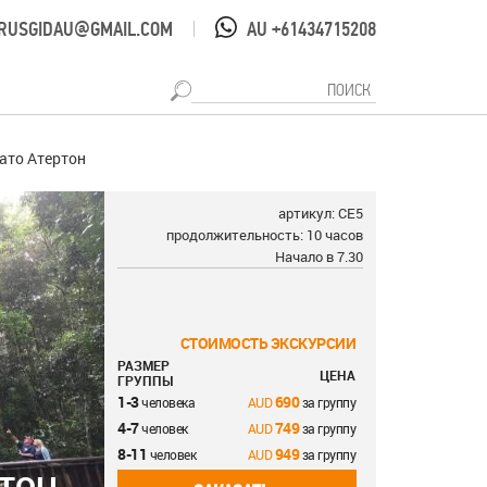
RUSGIDAU@GMAIL.COM
AU +61434715208
|
лато Атертон
артикул: СE5
продолжительность: 10 часов
Начало в 7.30
СТОИМОСТЬ ЭКСКУРСИИ
РАЗМЕР
ЦЕНА
ГРУППЫ
1-3
690
человека
за группу
4-7
749
человек
за группу
8-11
949
человек
за группу