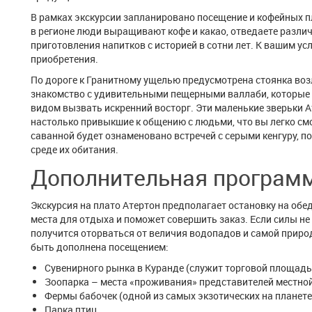
В рамках экскурсии запланировано посещение и кофейных п
в регионе люди выращивают кофе и какао, отведаете разли
приготовления напитков с историей в сотни лет. К вашим у
приобретения.
По дороге к Гранитному ущелью предусмотрена стоянка возл
знакомство с удивительными пещерными валлаби, которые 
видом вызвать искренний восторг. Эти маленькие зверьки А
настолько привыкшие к общению с людьми, что вы легко см
саванной будет ознаменовано встречей с серыми кенгуру, п
среде их обитания.
Дополнительная программ
Экскурсия на плато Атертон предполагает остановку на обе
места для отдыха и поможет совершить заказ. Если силы не п
получится оторваться от величия водопадов и самой приро
быть дополнена посещением:
Сувенирного рынка в Куранде (служит торговой площадь
Зоопарка – места «проживания» представителей местной
Фермы бабочек (одной из самых экзотических на планете
Парка птиц.