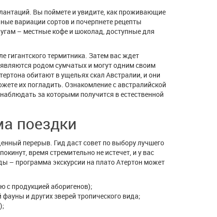
лантаций. Вы поймете и увидите, как проживающие
чные вариации сортов и почерпнете рецепты
слугам – местные кофе и шоколад, доступные для
е гигантского термитника. Затем вас ждет
являются родом сумчатых и могут одним своим
тертона обитают в ущельях скал Австралии, и они
ожете их погладить. Ознакомление с австралийской
онаблюдать за которыми получится в естественной
а поездки
денный перерыв. Гид даст совет по выбору лучшего
окинут, время стремительно не истечет, и у вас
ды – программа экскурсии на плато Атертон может
ю с продукцией аборигенов);
 фауны и других зверей тропического вида;
);