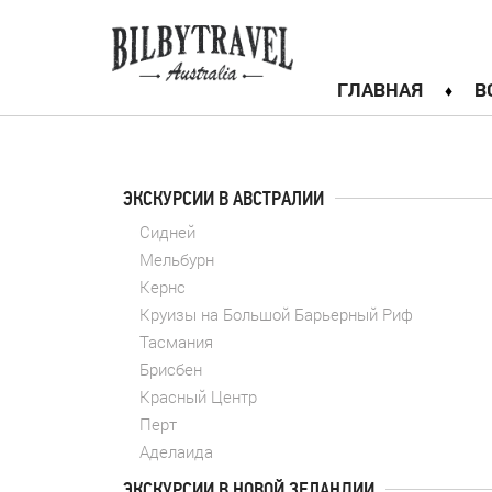
ГЛАВНАЯ
В
ЭКСКУРСИИ В АВСТРАЛИИ
Сидней
Мельбурн
Кернс
Круизы на Большой Барьерный Риф
Тасмания
Брисбен
Красный Центр
Перт
Аделаида
ЭКСКУРСИИ В НОВОЙ ЗЕЛАНДИИ