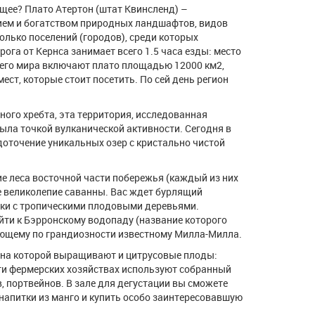
ющее? Плато Атертон (штат Квинсленд) –
ием и богатством природных ландшафтов, видов
олько поселений (городов), среди которых
ога от Кернса занимает всего 1.5 часа езды: место
всего мира включают плато площадью 12000 км2,
ст, которые стоит посетить. По сей день регион
ого хребта, эта территория, исследованная
ыла точкой вулканической активности. Сегодня в
доточение уникальных озер с кристально чистой
ие леса восточной части побережья (каждый из них
 великолепие саванны. Вас ждет бурлящий
тки с тропическими плодовыми деревьями.
йти к Бэрронскому водопаду (название которого
пающему по грандиозности известному Милла-Милла.
 на которой выращивают и цитрусовые плоды:
и фермерских хозяйствах используют собранный
, портвейнов. В зале для дегустации вы сможете
 напитки из манго и купить особо заинтересовавшую