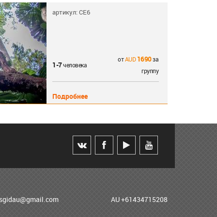
артикул: CE6
1690
от
за
1-7
человека
группу
Подробнее
usgidau@gmail.com
AU +61434715208