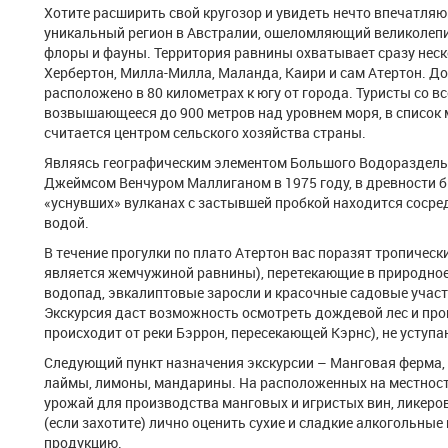
Хотите расширить свой кругозор и увидеть нечто впечатля
уникальный регион в Австралии, ошеломляющий великолеп
флоры и фауны. Территория равнины охватывает сразу неск
Хербертон, Милла-Милла, Маланда, Каири и сам Атертон. Дор
расположено в 80 километрах к югу от города. Туристы со 
возвышающееся до 900 метров над уровнем моря, в список ме
считается центром сельского хозяйства страны.
Являясь географическим элементом Большого Водораздельн
Джеймсом Венчуром Маллиганом в 1975 году, в древности б
«уснувших» вулканах с застывшей пробкой находится сосре
водой.
В течение прогулки по плато Атертон вас поразят тропическ
является жемчужиной равнины), перетекающие в природное
водопад, эвкалиптовые заросли и красочные садовые учас
Экскурсия даст возможность осмотреть дождевой лес и про
происходит от реки Бэррон, пересекающей Кэрнс), не усту
Следующий пункт назначения экскурсии – Манговая ферма,
лаймы, лимоны, мандарины. На расположенных на местност
урожай для производства манговых и игристых вин, ликеров
(если захотите) лично оценить сухие и сладкие алкогольные
продукцию.