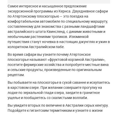
Самое интересное и насыщенное предложение
экскурсионной программы из Кернса. Двухдневное сафари
по Атертонскому плоскогорью – это поездка на
комфортабельном автомобиле по специальному маршруту,
составленному для знакомства с разными ландшафтами
австралийского штата Квинсленд, с дикими животными и
необычными растениями тропиков. Изюминкой
путешествия станут ночевка в настоящих джунглях и ужин в
колоритном Австралийском пабе.
Во время сафари вы узнаете почему Атертонское
плоскогорье называют «фруктовой корзиной Австралии»,
посетите фермерские хозяйства и попробуете местные вина
и сельские продукты, произведенные по оригинальным
рецептам.
Вы побываете на плоскогорье в сухой саванне и искупаетесь
в карстовом озере. При желании совершите прогулку на
лодке по зеркальной глади озера, заедите в гранитное
ущелье и пообщаетесь со скалистыми воллаби.
Вы увидите вторых по величине в Австралии серых кенгуру.
Подойдете к гигантским термитникам и узнаете о жизни