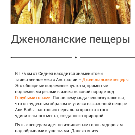
Дженоланские пещеры
В 175 км от Сиднея находится знаменитое и
таинственное место Австралии –
Дженоланские пещеры
.
Это обширные подземные пустоты, промытые
подземными реками в известняковой породе под
Голубыми горами
. Попавшему сюда человеку кажется,
что он чудесным образом очутился в сказочной пещере
Али-Бабы, настолько нереальна красота этого
удивительного места, созданного природой.
Путь к пещерам идет по извилистым горным дорогам
над обрывами и ущельями. Далеко внизу