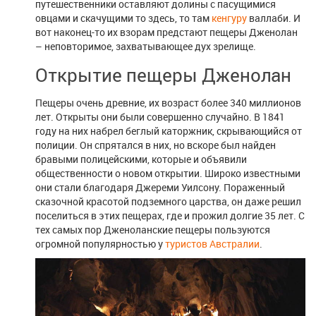
путешественники оставляют долины с пасущимися
овцами и скачущими то здесь, то там
кенгуру
валлаби. И
вот наконец-то их взорам предстают пещеры Дженолан
– неповторимое, захватывающее дух зрелище.
Открытие пещеры Дженолан
Пещеры очень древние, их возраст более 340 миллионов
лет. Открыты они были совершенно случайно. В 1841
году на них набрел беглый каторжник, скрывающийся от
полиции. Он спрятался в них, но вскоре был найден
бравыми полицейскими, которые и объявили
общественности о новом открытии. Широко известными
они стали благодаря Джереми Уилсону. Пораженный
сказочной красотой подземного царства, он даже решил
поселиться в этих пещерах, где и прожил долгие 35 лет. С
тех самых пор Дженоланские пещеры пользуются
огромной популярностью у
туристов Австралии
.