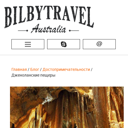
@
Главная
/
Блог
/
Достопримечательности
/
Дженоланские пещеры