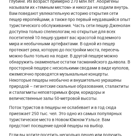
глубине. Их возраст примерно 270 млн лет. Аборигены
называли их «темным местом» и никогда не ходили внутрь.
Вам поведают увлекательную историю открытия сети
пещер европейцами, а также про первый неудавшийся опыт
туристического обслуживания. Часть сети пещер Дженолан
доступна только спелеологам, но открытые для всех
посетителей 10 пещер удивят вас красотой подземного
мира и необычными артефактами. В одной из пещер
протекает река, которую до постройки моста, пересечь
можно было только на лодке. В другой пещере можно
обнаружить окаменелые остатки тасманийского дьявола. В
просторной пещере с несколькими сводами в виде куполов,
ежемесячно проводятся музыкальные концерты.
Некоторые пещеры необычно и внушительно украшены
природой – гигантские скальные образования, сталактиты
и сталагмиты неповторимых форм, коридоры и
величественные залы 50-метровой высоты.
Поток туристов в пещеры не ослабевает и в год сюда
приезжает 250 тыс. чел. Это одно из самых популярных
туристическое место в Новом Южном Уэльсе. Вам
предстоит посещение одной пещеры на выбор.
Если вы хотите посетить несколько пещер или получить