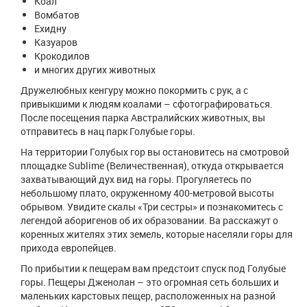
Коал
Вомбатов
Ехидну
Казуаров
Крокодилов
и многих других животных
Дружелюбных кенгуру можно покормить с рук, а с
привыкшими к людям коалами – сфотографироваться.
После посещения парка Австралийских животных, вы
отправитесь в нац парк Голубые горы.
На территории Голубых гор вы остановитесь на смотровой
площадке Sublime (Величественная), откуда открывается
захватывающий дух вид на горы. Прогуляетесь по
небольшому плато, окруженному 400-метровой высоты
обрывом. Увидите скалы «Три сестры» и познакомитесь с
легендой аборигенов об их образовании. Ва расскажут о
коренных жителях этих земель, которые населяли горы для
прихода европейцев.
По прибытии к пещерам вам предстоит спуск под Голубые
горы. Пещеры Дженолан – это огромная сеть больших и
маленьких карстовых пещер, расположенных на разной