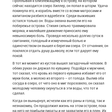
Проплывая к близлежащему к острову, на котором
сейчас находится озеро Хиллер, он попал в шторм. Удача
покинула его, и корабль вместе со всеми матросами и
капитаном разбился вдребезги. Среди выживших
остался только он. Воды океана вынесли его на
побережье острова. Стихия сильно травмировала
моряка, и малейшее движение приносило ему
невыносимую боль. Проведя несколько долгих суток в
скитаниях, голодный и измученный болью и
одиночеством он вышел к берегам озера. От отчаяния, он
поклялся отдать душу дьяволу, если тот дарует ему
покой.
В тот же момент из кустов вышел загадочный человек. В
обеих руках он держал по кувшину. Подойдя к мужчине,
тот сказал, что кровь из первого кувшина избавит его от
муки боли, а молоко из второго – от голода. Вылив оба
сосуда в озеро, от чего оно в миг порозовело, он сказал
молодому человеку окунуться в эти воды, что тот и
сделал.
Когда он вынырнул, исчезли как его раны и голод, так и
незнакомец. Он продолжил жизнь на этом острове, пока
на него не прибыли пираты и не захватили его в плен. Их