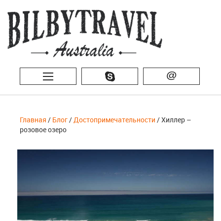
@
Главная
/
Блог
/
Достопримечательности
/ Хиллер –
розовое озеро