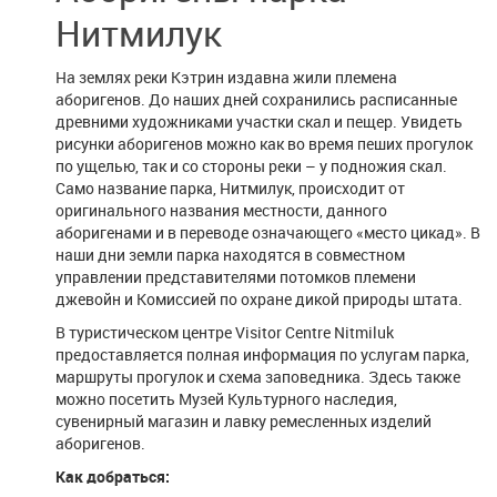
Нитмилук
На землях реки Кэтрин издавна жили племена
аборигенов. До наших дней сохранились расписанные
древними художниками участки скал и пещер. Увидеть
рисунки аборигенов можно как во время пеших прогулок
по ущелью, так и со стороны реки – у подножия скал.
Само название парка, Нитмилук, происходит от
оригинального названия местности, данного
аборигенами и в переводе означающего «место цикад». В
наши дни земли парка находятся в совместном
управлении представителями потомков племени
джевойн и Комиссией по охране дикой природы штата.
В туристическом центре Visitor Centre Nitmiluk
предоставляется полная информация по услугам парка,
маршруты прогулок и схема заповедника. Здесь также
можно посетить Музей Культурного наследия,
сувенирный магазин и лавку ремесленных изделий
аборигенов.
Как добраться: