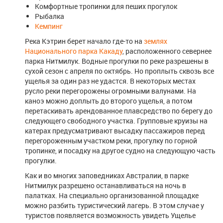
Комфортные тропинки для пеших прогулок
Рыбалка
Кемпинг
Река Кэтрин берет начало где-то на
землях
Национального парка Какаду
, расположенного севернее
парка Нитмилук. Водные прогулки по реке разрешены в
сухой сезон с апреля по октябрь. Но проплыть сквозь все
ущелья за один раз не удастся. В некоторых местах
русло реки перегорожены огромными валунами. На
каноэ можно доплыть до второго ущелья, а потом
перетаскивать арендованное плавсредство по берегу до
следующего свободного участка. Групповые круизы на
катерах предусматривают высадку пассажиров перед
перегороженным участком реки, прогулку по горной
тропинке, и посадку на другое судно на следующую часть
прогулки.
Как и во многих заповедниках Австралии, в парке
Нитмилук разрешено останавливаться на ночь в
палатках. На специально организованной площадке
можно разбить туристический лагерь. В этом случае у
туристов появляется возможность увидеть Ущелье