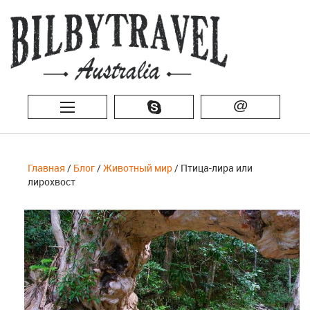
@
Главная
/
Блог
/
Животный мир
/ Птица-лира или
лирохвост