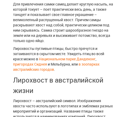
Для привлечения самки самец делает круглую насыпь, на
которой токует – поет практически весь день, а также
танцует и показывает свое главное украшение –
великолепный распущенный хвост. Причем самцы
раскрывают хвост над собой, практически целиком под
ним скрываясь. Самка строит шарообразное гнездо на
земле или на деревьях и высиживает потомство, всегда
только одно яйцо.
Лирохвосты пугливые птицы, быстро прячутся и
затаиваются в скрытом месте. Увидеть птиц во всей
красе можно в
Национальном парке Данденонг
,
пригородах Сиднея
и Мельбурна, или
в зоопарках
австралийских городов
.
Лирохвост в австралийской
жизни
Лирохвост – австралийский символ. Изображения
хвоста часто используют в логотипах и эмблемах разных
мероприятий и организаций. Название птицы также
используется в наименованиях компаний. Лирохвост