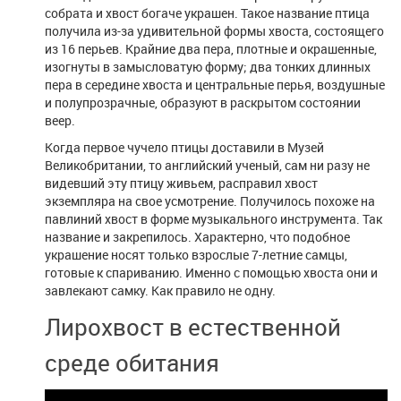
собрата и хвост богаче украшен. Такое название птица
получила из-за удивительной формы хвоста, состоящего
из 16 перьев. Крайние два пера, плотные и окрашенные,
изогнуты в замысловатую форму; два тонких длинных
пера в середине хвоста и центральные перья, воздушные
и полупрозрачные, образуют в раскрытом состоянии
веер.
Когда первое чучело птицы доставили в Музей
Великобритании, то английский ученый, сам ни разу не
видевший эту птицу живьем, расправил хвост
экземпляра на свое усмотрение. Получилось похоже на
павлиний хвост в форме музыкального инструмента. Так
название и закрепилось. Характерно, что подобное
украшение носят только взрослые 7-летние самцы,
готовые к спариванию. Именно с помощью хвоста они и
завлекают самку. Как правило не одну.
Лирохвост в естественной
среде обитания