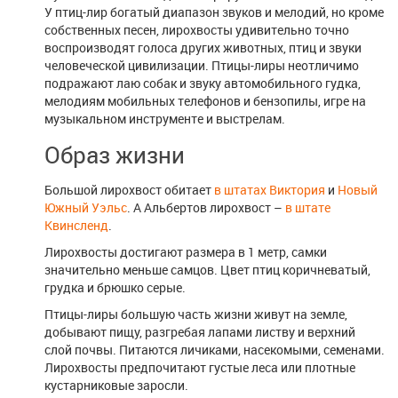
У птиц-лир богатый диапазон звуков и мелодий, но кроме
собственных песен, лирохвосты удивительно точно
воспроизводят голоса других животных, птиц и звуки
человеческой цивилизации. Птицы-лиры неотличимо
подражают лаю собак и звуку автомобильного гудка,
мелодиям мобильных телефонов и бензопилы, игре на
музыкальном инструменте и выстрелам.
Образ жизни
Большой лирохвост обитает
в штатах Виктория
и
Новый
Южный Уэльс
. А Альбертов лирохвост –
в штате
Квинсленд
.
Лирохвосты достигают размера в 1 метр, самки
значительно меньше самцов. Цвет птиц коричневатый,
грудка и брюшко серые.
Птицы-лиры большую часть жизни живут на земле,
добывают пищу, разгребая лапами листву и верхний
слой почвы. Питаются личиками, насекомыми, семенами.
Лирохвосты предпочитают густые леса или плотные
кустарниковые заросли.