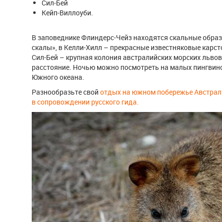
Сил-Бей
Кейп-Виллоуби.
В заповеднике Флиндерс-Чейз находятся скальные обра
скалы», в Келли-Хилл – прекрасные известняковые карст
Сил-Бей – крупная колония австралийских морских львов
расстояние. Ночью можно посмотреть на малых пингвин
Южного океана.
Разнообразьте свой
отдых на южном побережье Австрал
в сопровождении русского гида.