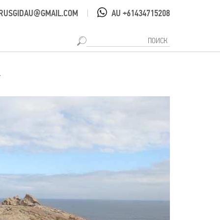
RUSGIDAU@GMAIL.COM
AU +61434715208
|
у