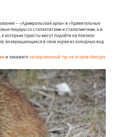
зования – «Адмиральская арка» и «Удивительные
овые пещеры со сталактитами и сталагмитами, а в
, к которым туристы могут подойти на близкое
ов, возвращающихся в свои норки из холодных вод
ии
и закажите
экскурсионный тур на остров Кенгуру