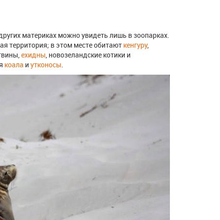
 других материках можно увидеть лишь в зоопарках.
ая территория; в этом месте обитают
кенгуру
,
гвины,
ехидны
, новозеландские котики и
ая
коала
и
утконосы
.