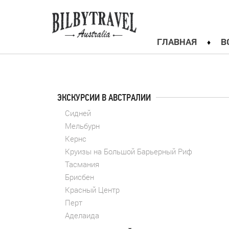
ГЛАВНАЯ
В
ЭКСКУРСИИ В АВСТРАЛИИ
Сидней
Мельбурн
Кернс
Круизы на Большой Барьерный Риф
Тасмания
Брисбен
Красный Центр
Перт
Аделаида