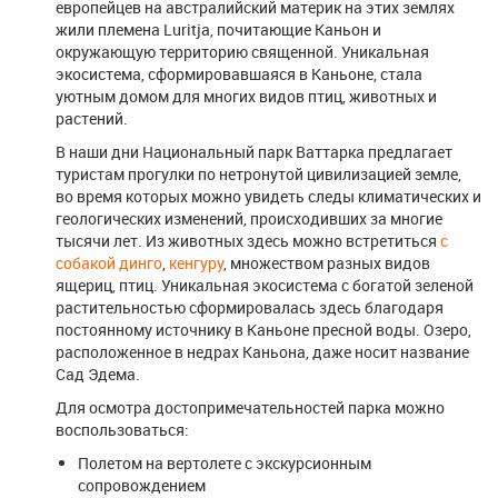
европейцев на австралийский материк на этих землях
жили племена Luritja, почитающие Каньон и
окружающую территорию священной. Уникальная
экосистема, сформировавшаяся в Каньоне, стала
уютным домом для многих видов птиц, животных и
растений.
В наши дни Национальный парк Ваттарка предлагает
туристам прогулки по нетронутой цивилизацией земле,
во время которых можно увидеть следы климатических и
геологических изменений, происходивших за многие
тысячи лет. Из животных здесь можно встретиться
с
собакой динго
,
кенгуру
, множеством разных видов
ящериц, птиц. Уникальная экосистема с богатой зеленой
растительностью сформировалась здесь благодаря
постоянному источнику в Каньоне пресной воды. Озеро,
расположенное в недрах Каньона, даже носит название
Сад Эдема.
Для осмотра достопримечательностей парка можно
воспользоваться:
Полетом на вертолете с экскурсионным
сопровождением