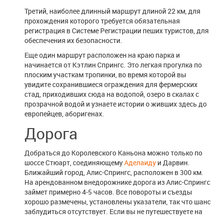
Третий, наиболее длинный маршрут длиной 22 км, для
прохождения которого требуется обязательная
регистрация в Системе Регистрации пеших туристов, для
обеспечения их безопасности.
Еще один маршрут расположен на краю парка и
начинается от Кэтлин Спрингс. Это легкая прогулка по
плоским участкам тропинки, во время которой вы
увидите сохранившиеся ограждения для фермерских
стад, приходивших сюда на водопой, озеро в скалах с
прозрачной водой и узнаете истории о живших здесь до
европейцев, аборигенах.
Дорога
Добраться до Королевского Каньона можно только по
шоссе Стюарт, соединяющему
Аделаиду
и Дарвин.
Ближайший город, Алис-Спрингс, расположен в 300 км.
На арендованном внедорожнике дорога из Алис-Спрингс
займет примерно 4-5 часов. Все повороты и съезды
хорошо размечены, установлены указатели, так что шанс
заблудиться отсутствует. Если вы не путешествуете на