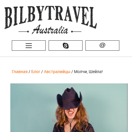
@
Главная
/
Блог
/
Австралийцы
/ Молчи, Шейла!