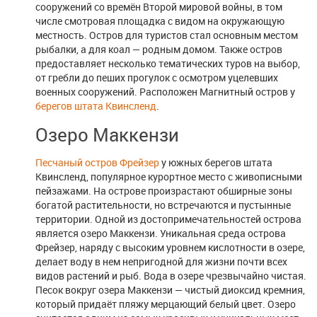
сооружений со времён Второй мировой войны, в том
числе смотровая площадка с видом на окружающую
местность. Остров для туристов стал основным местом
рыбалки, а для коал — родным домом. Также остров
предоставляет несколько тематических туров на выбор,
от гребли до пеших прогулок с осмотром уцелевших
военных сооружений. Расположен Магнитный остров у
берегов штата Квинсленд
.
Озеро Маккензи
Песчаный остров Фрейзер
у южных берегов штата
Квинсленд, популярное курортное место с живописными
пейзажами. На острове произрастают обширные зоны
богатой растительности, но встречаются и пустынные
территории. Одной из достопримечательностей острова
является озеро Маккензи. Уникальная среда острова
Фрейзер, наряду с высоким уровнем кислотности в озере,
делает воду в нем непригодной для жизни почти всех
видов растений и рыб. Вода в озере чрезвычайно чистая.
Песок вокруг озера Маккензи — чистый диоксид кремния,
который придаёт пляжу мерцающий белый цвет. Озеро