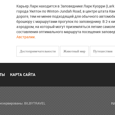
Карьер Ларк находится в Заповеднике Ларк Куорри (Lark Q
города Уилтон по Winton-Jundah Road, в центре штата Кви
дороге, тем не менее подходящей для обычного автомоб
брошюру с маршрутами прогулок по заповеднику. В 2-х 
аэродром, на который могут приземляться легкие самол
составления оптимального маршрута посещения заповед
Австралии
.
Достопримечательности
Животный мир
Путешествия
ТЫ
КАРТА САЙТА
r
зарезервированы. BILBYTRAVEL