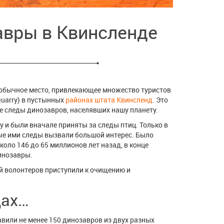
авры в Квинсленде
еобычное место, привлекающее множество туристов
Quarry) в пустынных
районах штата Квинсленд
. Это
е следы динозавров, населявших нашу планету.
 и были вначале приняты за следы птиц. Только в
ные ими следы вызвали большой интерес. Было
коло 146 до 65 миллионов лет назад, в конце
инозавры.
ой волонтеров приступили к очищению и
дах…
вили не менее 150 динозавров из двух разных