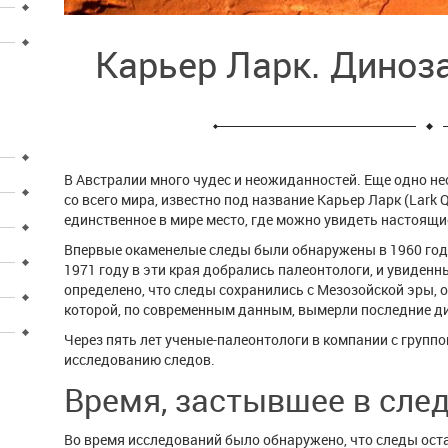
Карьер Ларк. Диноз
В Австралии много чудес и неожиданностей. Еще одно н
со всего мира, известно под название Карьер Ларк (Lark 
единственное в мире место, где можно увидеть настоящи
Впервые окаменелые следы были обнаружены в 1960 году
1971 году в эти края добрались палеонтологи, и увиден
определено, что следы сохранились с Мезозойской эры, о
которой, по современным данным, вымерли последние д
Через пять лет ученые-палеонтологи в компании с групп
исследованию следов.
Время, застывшее в сле
Во время исследований было обнаружено, что следы оста