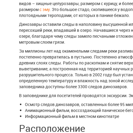
видов – хищные целурозавры, размером с курицу, и бол
размером
с эму
. Это большое стадо, скопившееся у водо
плотоядными тероподами, от которых в панике бежало.
Динозавры оставили следы в наполовину высушенной или
пересохшей реки, впадавшей в озеро. Начавшиеся через 
озере, благодаря чему следы замело песчаными отложен
метровым слоем грязи.
За миллионы лет над окаменелыми следами реки разлива
постепенно превратилась в пустыню. Постепенно атмосф
древних слоях следы. Работы по раскопкам и снятие вер
выветривание, а построенная над территорией научных 
разрушительного процесса. Только в 2002 году был уст
определенную температуру и влажность над зоной иссле
заповедника доступны более 3300 следов динозавров.
В заповеднике для посетителей проводятся экскурсии. Э
Осмотр следов динозавров, оставленных более 95 ми
Анимационный фильм, воссоздающий паническое бег
Информационный фильм в местном кинотеатре
Расположение