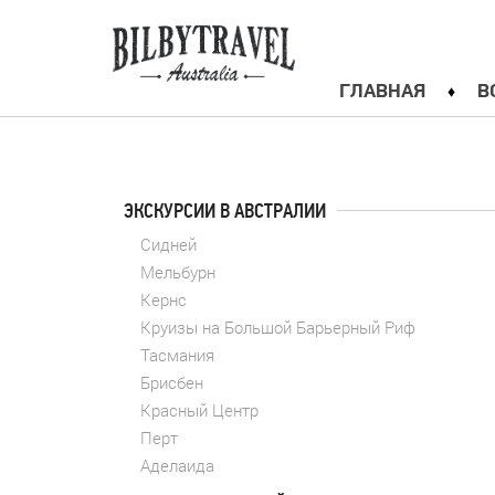
ГЛАВНАЯ
В
ЭКСКУРСИИ В АВСТРАЛИИ
Сидней
Мельбурн
Кернс
Круизы на Большой Барьерный Риф
Тасмания
Брисбен
Красный Центр
Перт
Аделаида