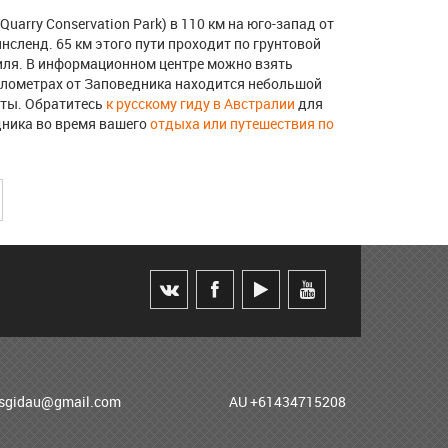
uarry Conservation Park) в 110 км на юго-запад от
нсленд. 65 км этого пути проходит по грунтовой
иля. В информационном центре можно взять
километрах от Заповедника находится небольшой
еты. Обратитесь
к русскому гиду в Австралии
для
ника во время вашего
отдыха или путешествия по
usgidau@gmail.com
AU +61434715208