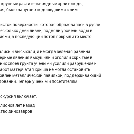
ее крупные растительноядные орнитоподы,
поя, было напугано подошедшими к ним
стой поверхности, которая образовалась в русле
несколько дней ливни, подняли уровень воды в
иями, а последующий потоп покрыл это место
лись и высыхали, и некогда зеленая равнина
ерные явления высушили и оголили скрытые в
хних слоев грунта учеными усилили разрушение и
работ матерчатая крыша не могла остановить
ановлен металлический павильон, поддерживающий
дований. Теперь ученым и посетителям
кскурсия включает:
ллионов лет назад
ство динозавров