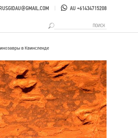
RUSGIDAU@GMAIL.COM
AU +61434715208
|
Динозавры в Квинсленде