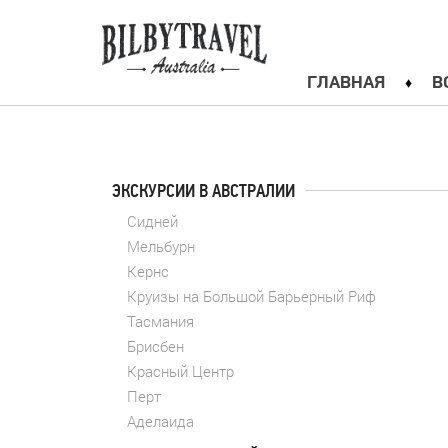
ГЛАВНАЯ
В
ЭКСКУРСИИ В АВСТРАЛИИ
Сидней
Мельбурн
Кернс
Круизы на Большой Барьерный Риф
Тасмания
Брисбен
Красный Центр
Перт
Аделаида