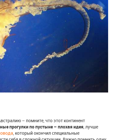
Австралию – помните, что этот континент
ные прогулки по пустыне – плохая идея
, лучше
совода
, который окончил специальные
ести себя в сложной ситуации. Важно помнить одну