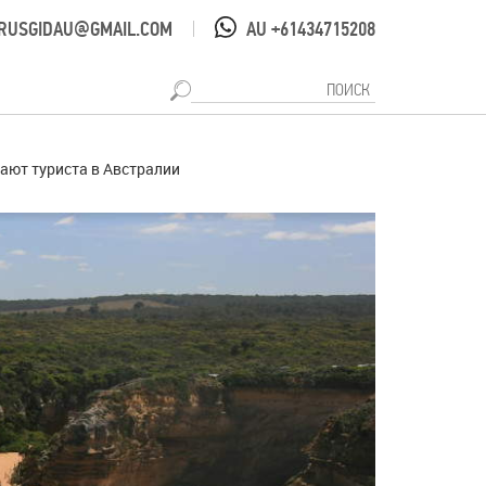
RUSGIDAU@GMAIL.COM
AU +61434715208
|
гают туриста в Австралии