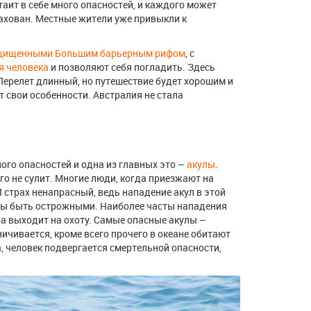
таит в себе много опасностей, и каждого может
рахован. Местные жители уже привыкли к
щищенными Большим барьерным рифом
, с
ся человека
и позволяют себя погладить. Здесь
 Перелет длинный, но путешествие будет хорошим и
 свои особенности. Австралия не стала
ого опасностей и одна из главных это –
акулы
.
го не сулит. Многие люди, когда приезжают на
И страх ненапрасный, ведь нападение акул в этой
жны быть острожными. Наиболее часты нападения
ба выходит на охоту. Самые опасные акулы –
ничивается, кроме всего прочего в океане обитают
, человек подвергается смертельной опасности,