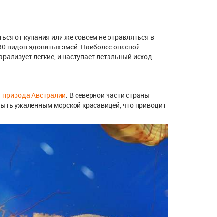
ься от купания или же совсем не отравляться в
 30 видов ядовитых змей. Наиболее опасной
парализует легкие, и наступает летальный исход.
а
природа Австралии
. В северной части страны
быть ужаленным морской красавицей, что приводит