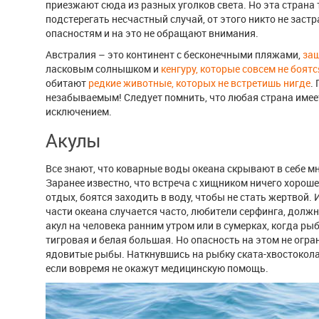
приезжают сюда из разных уголков света. Но эта страна 
подстерегать несчастный случай, от этого никто не заст
опасностям и на это не обращают внимания.
Австралия – это континент с бесконечными пляжами,
за
ласковым солнышком и
кенгуру, которые совсем не боят
обитают
редкие животные, которых не встретишь нигде
.
незабываемым! Следует помнить, что любая страна имеет
исключением.
Акулы
Все знают, что коварные воды океана скрывают в себе мн
Заранее известно, что встреча с хищником ничего хороше
отдых, боятся заходить в воду, чтобы не стать жертвой. 
части океана случается часто, любители серфинга, дол
акул на человека ранним утром или в сумерках, когда ры
тигровая и белая большая. Но опасность на этом не огра
ядовитые рыбы. Наткнувшись на рыбку ската-хвостокола
если вовремя не окажут медицинскую помощь.