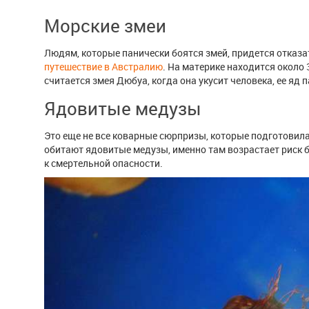
Морские змеи
Людям, которые панически боятся змей, придется отказат
путешествие в Австралию
. На материке находится около
считается змея Дюбуа, когда она укусит человека, ее яд 
Ядовитые медузы
Это еще не все коварные сюрпризы, которые подготовил
обитают ядовитые медузы, именно там возрастает риск 
к смертельной опасности.