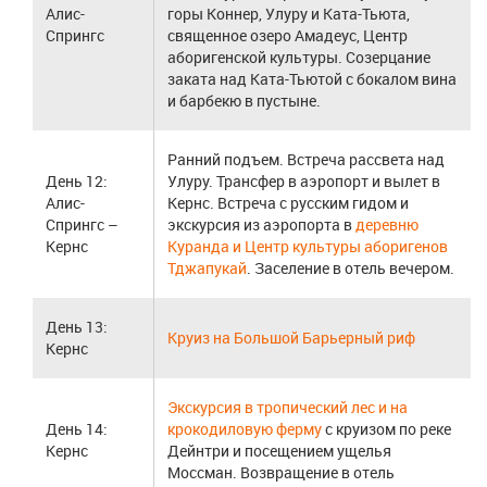
Алис-
горы Коннер, Улуру и Ката-Тьюта,
Спрингс
священное озеро Амадеус, Центр
аборигенской культуры. Созерцание
заката над Ката-Тьютой с бокалом вина
и барбекю в пустыне.
Ранний подъем. Встреча рассвета над
День 12:
Улуру. Трансфер в аэропорт и вылет в
Алис-
Кернс. Встреча с русским гидом и
Спрингс –
экскурсия из аэропорта в
деревню
Кернс
Куранда и Центр культуры аборигенов
Тджапукай
. Заселение в отель вечером.
День 13:
Круиз на Большой Барьерный риф
Кернс
Экскурсия в тропический лес и на
День 14:
крокодиловую ферму
с круизом по реке
Кернс
Дейнтри и посещением ущелья
Моссман. Возвращение в отель