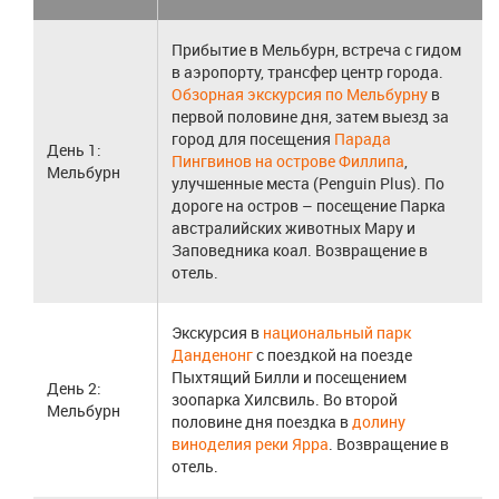
Прибытие в Мельбурн, встреча с гидом
в аэропорту, трансфер центр города.
Обзорная экскурсия по Мельбурну
в
первой половине дня, затем выезд за
город для посещения
Парада
День 1:
Пингвинов на острове Филлипа
,
Мельбурн
улучшенные места (Penguin Plus). По
дороге на остров – посещение Парка
австралийских животных Мару и
Заповедника коал. Возвращение в
отель.
Экскурсия в
национальный парк
Данденонг
с поездкой на поезде
Пыхтящий Билли и посещением
День 2:
зоопарка Хилсвиль. Во второй
Мельбурн
половине дня поездка в
долину
виноделия реки Ярра
. Возвращение в
отель.