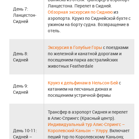
Ланцестона. Перелет в Сидней.
День 7:
Обзорная экскурсия по Сиднею
из
Ланцестон-
аэропорта. Круиз по Сиднейской бухте с
Сидней
ужином на борту судна. Возвращение в
отель.
Экскурсия в Голубые Горы
с поездками
День 8:
по железной и канатной дорогами и
Сидней
посещением парка австралийских
животных Featherdale
Круиз к дельфинам в Нельсон-Бей
с
День 9:
катанием на песчаных дюнах и
Сидней
посещением устричной фермы
Трансфер в аэропорт Сиднея и перелет
в Алис-Спрингс (Красный центр).
Индивидуальный тур Алис-Спрингс –
День 10-11:
Королевский Каньон – Улуру
. Включает
Сидней –
пеший тур по Королевскому Каньону,