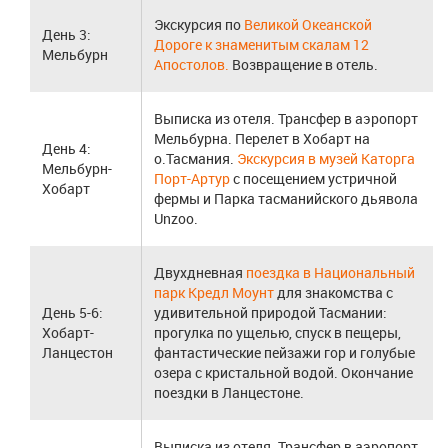
Экскурсия по
Великой Океанской
День 3:
Дороге к знаменитым скалам 12
Мельбурн
Апостолов.
Возвращение в отель.
Выписка из отеля. Трансфер в аэропорт
Мельбурна. Перелет в Хобарт на
День 4:
о.Тасмания.
Экскурсия в музей Каторга
Мельбурн-
Порт-Артур
с посещением устричной
Хобарт
фермы и Парка тасманийского дьявола
Unzoo.
Двухдневная
поездка в Национальный
парк Кредл Моунт
для знакомства с
День 5-6:
удивительной природой Тасмании:
Хобарт-
прогулка по ущелью, спуск в пещеры,
Ланцестон
фантастические пейзажи гор и голубые
озера с кристальной водой. Окончание
поездки в Ланцестоне.
Выписка из отеля. Трансфер в аэропорт