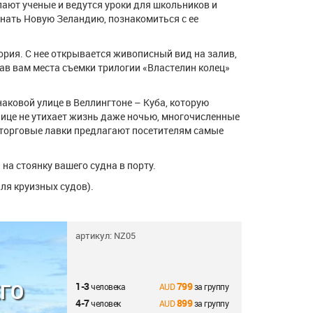
пают ученые и ведутся уроки для школьников и
знать Новую Зеландию, познакомиться с ее
рия. С нее открывается живописный вид на залив,
ав вам места съемки трилогии «Властелин колец»
наковой улице в Веллингтоне – Куба, которую
лице не утихает жизнь даже ночью, многочисленные
и торговые лавки предлагают посетителям самые
 на стоянку вашего судна в порту.
для круизных судов).
артикул: NZ05
ЕГО
1-3
799
человека
за группу
4-7
899
человек
за группу