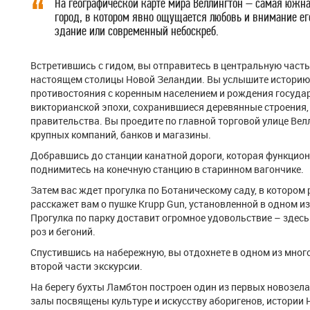
На географической карте мира Веллингтон – самая южна
город, в котором явно ощущается любовь и внимание ег
здание или современный небоскреб.
Встретившись с гидом, вы отправитесь в центральную част
настоящем столицы Новой Зеландии. Вы услышите историю 
противостояния с коренным населением и рождения госуда
викторианской эпохи, сохранившиеся деревянные строения
правительства. Вы проедите по главной торговой улице Ве
крупных компаний, банков и магазины.
Добравшись до станции канатной дороги, которая функциони
поднимитесь на конечную станцию в старинном вагончике.
Затем вас ждет прогулка по Ботаническому саду, в которо
расскажет вам о пушке Krupp Gun, установленной в одном из
Прогулка по парку доставит огромное удовольствие – зде
роз и бегоний.
Спустившись на набережную, вы отдохнете в одном из много
второй части экскурсии.
На берегу бухты Ламбтон построен один из первых новозел
залы посвящены культуре и искусству аборигенов, истории