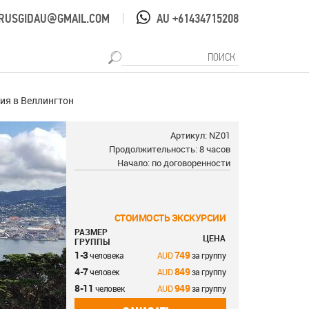
RUSGIDAU@GMAIL.COM
AU +61434715208
|
ия в Веллингтон
Артикул: NZ01
Продолжительность: 8 часов
Начало: по договоренности
СТОИМОСТЬ ЭКСКУРСИИ
РАЗМЕР
ЦЕНА
ГРУППЫ
1-3
749
человека
за группу
4-7
849
человек
за группу
8-11
949
человек
за группу