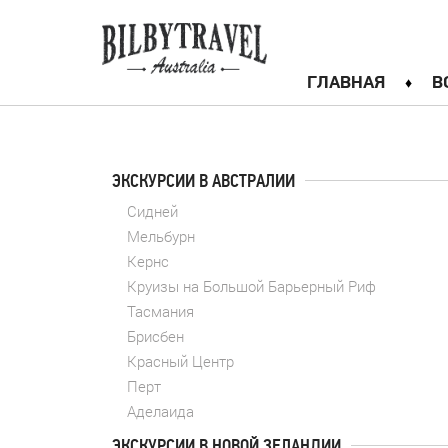
ГЛАВНАЯ
В
ЭКСКУРСИИ В АВСТРАЛИИ
Сидней
Мельбурн
Кернс
Круизы на Большой Барьерный Риф
Тасмания
Брисбен
Красный Центр
Перт
Аделаида
ЭКСКУРСИИ В НОВОЙ ЗЕЛАНДИИ