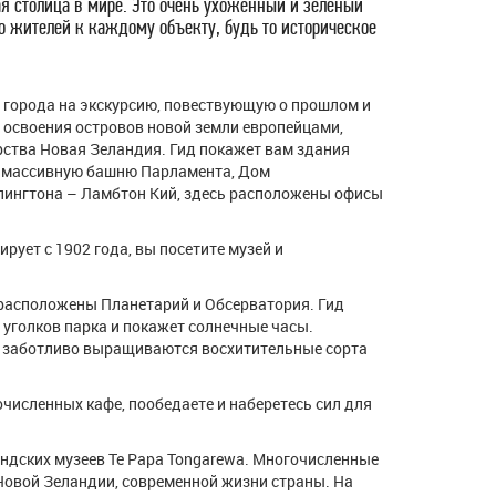
я столица в мире. Это очень ухоженный и зеленый
о жителей к каждому объекту, будь то историческое
ь города на экскурсию, повествующую о прошлом и
освоения островов новой земли европейцами,
рства Новая Зеландия. Гид покажет вам здания
, массивную башню Парламента, Дом
ллингтона – Ламбтон Кий, здесь расположены офисы
рует с 1902 года, вы посетите музей и
м расположены Планетарий и Обсерватория. Гид
 уголков парка и покажет солнечные часы.
сь заботливо выращиваются восхитительные сорта
численных кафе, пообедаете и наберетесь сил для
андских музеев Te Papa Tongarewa. Многочисленные
 Новой Зеландии, современной жизни страны. На