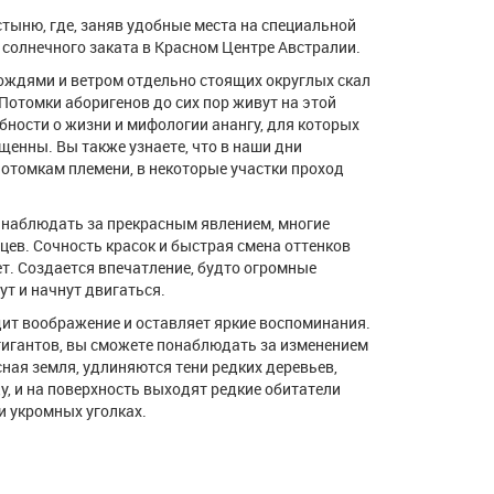
стыню, где, заняв удобные места на специальной
солнечного заката в Красном Центре Австралии.
ождями и ветром отдельно стоящих округлых скал
Потомки аборигенов до сих пор живут на этой
бности о жизни и мифологии анангу, для которых
щенны. Вы также узнаете, что в наши дни
отомкам племени, в некоторые участки проход
наблюдать за прекрасным явлением, многие
ев. Сочность красок и быстрая смена оттенков
т. Создается впечатление, будто огромные
ут и начнут двигаться.
дит воображение и оставляет яркие воспоминания.
гигантов, вы сможете понаблюдать за изменением
ная земля, удлиняются тени редких деревьев,
у, и на поверхность выходят редкие обитатели
и укромных уголках.