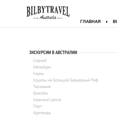
ГЛАВНАЯ
В
ЭКСКУРСИИ В АВСТРАЛИИ
Сидней
Мельбурн
Кернс
Круизы на Большой Барьерный Риф
Тасмания
Брисбен
Красный Центр
Перт
Аделаида