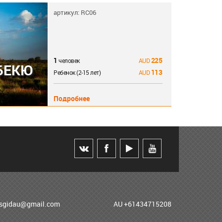
артикул: RC06
1
225
человек
РБЕКЮ
113
Ребенок (2-15 лет)
Подробнее
usgidau@gmail.com
AU +61434715208