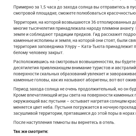
Примерно за 1,5 часа до захода солнца вы отправитесь в пу
смотровой площадке, сможете полюбоваться красочностью 
Территория, на которой возвышаются 36 отполированных д
многие тысячелетия принадлежала народу племени анангу. 
земле и соблюдают традиции предков. Гид расскажет подро
каменные исполины и земля, на которой они стоят, были свя
территория заповедника Улуру – Ката-Тьюта принадлежит п
белому человеку закрыт.
Расположившись на смотровых возвышенностях, вы будете 
десятилетия привлекающем внимание туристов и австралийц
поверхности скальных образований увлекает и завораживае
каменные головы, как их называют аборигены, вот-вот ожив
Период захода солнца не очень продолжительный, но он бу
Кроме впечатляющей игры света на поверхности каменных 
окружающей вас пустыни – остывает нагретая солнцем крас
меняется цвет неба. Пустыня погружается в ночную прохлад
засушливой территории, прятавшиеся до этой поры в норах 
После наступления темноты вы вернетесь в отель.
Так же смотрите: