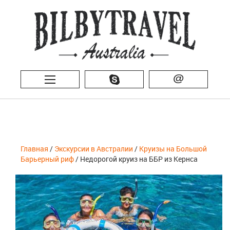
@
Главная
/
Экскурсии в Австралии
/
Круизы на Большой
Барьерный риф
/ Недорогой круиз на ББР из Кернса