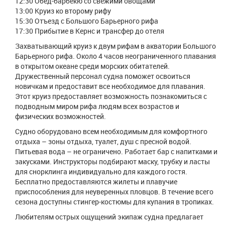
12:30 Обед-барбекю со свежими овощами
13:00 Круиз ко второму рифу
15:30 Отъезд с Большого Барьерного рифа
17:30 Прибытие в Кернс и трансфер до отеля
Захватывающий круиз к двум рифам в акватории Большого
Барьерного рифа. Около 4 часов неограниченного плавания
в открытом океане среди морских обитателей.
Дружественный персонал судна поможет освоиться
новичкам и предоставит все необходимое для плавания.
Этот круиз предоставляет возможность познакомиться с
подводным миром рифа людям всех возрастов и
физических возможностей.
Судно оборудовано всем необходимым для комфортного
отдыха – зоны отдыха, туалет, душ с пресной водой.
Питьевая вода – не ограничено. Работает бар с напитками и
закусками. Инструкторы подбирают маску, трубку и ласты
для снорклинга индивидуально для каждого гостя.
Бесплатно предоставляются жилеты и плавучие
приспособления для неуверенных пловцов. В течение всего
сезона доступны стингер-костюмы для купания в тропиках.
Любителям острых ощущений экипаж судна предлагает