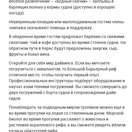
веселое развлечение – «водные скачки» – заплывы в
бурлящих волнах у кормы судна (доступно в хорошую
погоду).
Неуверенным пловцам или малоподвижным гостям члены
экипажа оказывают помощь и поддержку.
В обеденное время гостям предложат барбекю со свежими
салатами. Чай и кофе доступны во время стоянок судна. На
обратном пути в Кернс будут предложены закуски, сыр,
фрукты и бокал вина.
Откройте для себя мир дайвинга. Если вы мечтаете
погрузиться с аквалангом, то Большой Барьерный риф
отличное место, чтобы получить первый опыт.
Профессиональные инструкторы подберут оборудование и
научат азам техники погружений. Вы сможете совершить до
двух погружений с борта судна в сопровождении дайв-
гидов.
Понаблюдать за подводным миром тропиков можно еще и
во время прогулки на лодке со стеклянным дном. Морской
биолог во время прогулки расскажет о животных и
растениях кораллового рифа, а вы сможете увидеть вблизи
разных обитателей рифа.