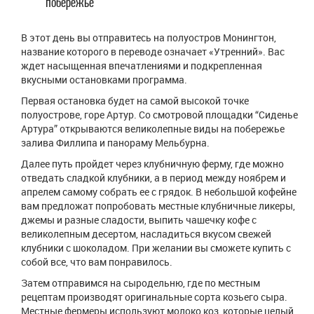
побережье
В этот день вы отправитесь на полуостров Монингтон,
название которого в переводе означает «Утренний». Вас
ждет насыщенная впечатлениями и подкрепленная
вкусными остановками программа.
Первая остановка будет на самой высокой точке
полуострове, горе Артур. Со смотровой площадки “Сиденье
Артура” открываются великолепные виды на побережье
залива Филлипа и панораму Мельбурна.
Далее путь пройдет через клубничную ферму, где можно
отведать сладкой клубники, а в период между ноябрем и
апрелем самому собрать ее с грядок. В небольшой кофейне
вам предложат попробовать местные клубничные ликеры,
джемы и разные сладости, выпить чашечку кофе с
великолепным десертом, насладиться вкусом свежей
клубники с шоколадом. При желании вы сможете купить с
собой все, что вам понравилось.
Затем отправимся на сыродельню, где по местным
рецептам производят оригинальные сорта козьего сыра.
Местные фермеры используют молоко коз, которые целый