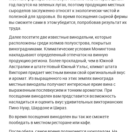
год пасутся на зеленых лугах, поэтому продукцию местных
сыроделов заслуженно относят к экологически чистой и
полезной для здоровья. Во время посещения сырной фермы
вы сможете сами в этом убедится, попробовав результат их
труда.
Далее посетите две известные винодельни, которые
расположены среди холмов полуострова, покрытых
виноградниками. Климатические условия Монингтона
накладывают определенный отпечаток на винную
продукцию региона. Более прохладный, чем в Южной
Австралии и штате Новый Южный Уэльс, климат штата
Виктория придает местным винам свой оригинальный вкус
и аромат. Из выращенного на этих землях винограда
местные виноделы получают интересные яркие вина с
выраженным послевкусием и тонким ароматом. При
посещении виноделен вам представится возможность
насладиться и оценить вкус удивительных викторианских
Пино Нуар, Шардоне и Шираз.
Во время посещения виноделен вы так же сможете
пообедать в местном ресторане или кафе.
После обеда, самое время полакомится шоколадом. На