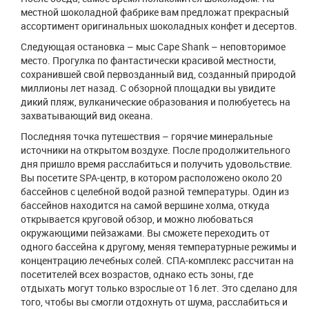
местной шоколадной фабрике вам предложат прекрасный
ассортимент оригинальных шоколадных конфет и десертов.
Следующая остановка – мыс Cape Shank – неповторимое
место. Прогулка по фантастически красивой местности,
сохранившей свой первозданный вид, созданный природой
миллионы лет назад. С обзорной площадки вы увидите
дикий пляж, вулканические образования и полюбуетесь на
захватывающий вид океана.
Последняя точка путешествия – горячие минеральные
источники на открытом воздухе. После продолжительного
дня пришло время расслабиться и получить удовольствие.
Вы посетите SPA-центр, в котором расположено около 20
бассейнов с целебной водой разной температуры. Один из
бассейнов находится на самой вершине холма, откуда
открывается круговой обзор, и можно любоваться
окружающими пейзажами. Вы сможете переходить от
одного бассейна к другому, меняя температурные режимы и
концентрацию лечебных солей. СПА-комплекс рассчитан на
посетителей всех возрастов, однако есть зоны, где
отдыхать могут только взрослые от 16 лет. Это сделано для
того, чтобы вы смогли отдохнуть от шума, расслабиться и