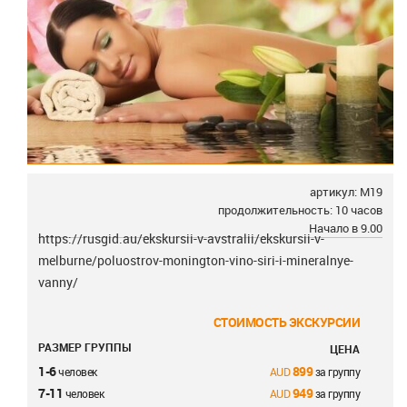
артикул: M19
продолжительность: 10 часов
Начало в 9.00
https://rusgid.au/ekskursii-v-avstralii/ekskursii-v-
melburne/poluostrov-monington-vino-siri-i-mineralnye-
vanny/
СТОИМОСТЬ ЭКСКУРСИИ
РАЗМЕР ГРУППЫ
ЦЕНА
1-6
899
человек
за группу
7-11
949
человек
за группу