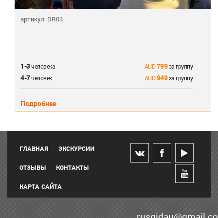
артикул: DR03
1-3
799
человека
за группу
4-7
949
человек
за группу
Подробнее
ГЛАВНАЯ
ЭКСКУРСИИ
ОТЗЫВЫ
КОНТАКТЫ
КАРТА САЙТА
rusgidau@gmail.c