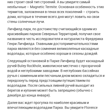
них строит свой тип строений. А вы увидите самый
необычные – Magnetic Termite. Основная особенность этих
термитов, заложенная в генах всех поколений – строить
дома, которые в течение всего дня могут ловить на свои
стены солнечные лучи.
Личфилд-парк, по достоинству считающийся одним из
красивейших парков Северных Территорий, получил свое
название в честь исследователя и натуралиста Фредерика
Генри Личфилда. Главными достопримечательностями
парка являются без сомнения великолепные каскадные
водопады, которые особенно хороши в сезоны дождей.
Следующей остановкой в Парке Личфилд будет каскадный
ручей Buley Rockhole, живописное местечко с прозрачной
водой и неглубокими заводями. В неглубоких бассейнах
ручья с каменным или песчаным дном можно охладиться и
передохнуть перед предстоящим путешествием по
водопадам. После сильных ливней ручей выходит из
берегов и купание может быть запрещено (обычно c
декабря до конца января).
Далее вас ждет прогулка по наиболее красивым и
впечатляющим водопадам Парка. Вы увидите Florence