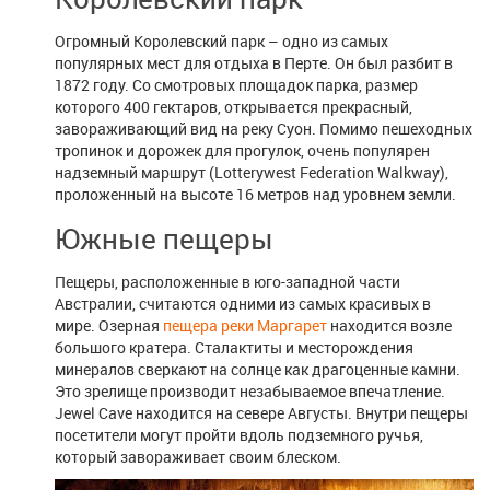
Огромный Королевский парк – одно из самых
популярных мест для отдыха в Перте. Он был разбит в
1872 году. Со смотровых площадок парка, размер
которого 400 гектаров, открывается прекрасный,
завораживающий вид на реку Суон. Помимо пешеходных
тропинок и дорожек для прогулок, очень популярен
надземный маршрут (Lotterywest Federation Walkway),
проложенный на высоте 16 метров над уровнем земли.
Южные пещеры
Пещеры, расположенные в юго-западной части
Австралии, считаются одними из самых красивых в
мире. Озерная
пещера реки Маргарет
находится возле
большого кратера. Сталактиты и месторождения
минералов сверкают на солнце как драгоценные камни.
Это зрелище производит незабываемое впечатление.
Jewel Cave находится на севере Августы. Внутри пещеры
посетители могут пройти вдоль подземного ручья,
который завораживает своим блеском.