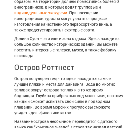
образом. На территории долины поместились более 30
виноградников, в которые водят групповые и
индивидуальные экскурсии
. При посещении
виноградников туристы могут узнать о процессе
изготовления качественного первосортного вина, а
также продегустировать некоторые сорта.
Долина Суон – это еще и зона отдыха. Здесь находится
большое количество исторических зданий. Вы можете
посетить интересные галереи, музеи, а также фабрику
шоколада.
Остров Роттнест
Остров популярен тем, что здесь находятся самые
лучшие пляжи и места для дайвинга. Вода во многих
заливах вокруг острова теплая и в то же время
бодрящая. Глубина прибрежных вод маленькая, поэтому
каждый сможет испытать свои силы в подводном
плавании. Во время морских прогулок вы сможете
увидеть дельфинов или китов.
Название острова необычное, переводится с датского
языка как “крысиное гнездо”. Остров так назвал датский