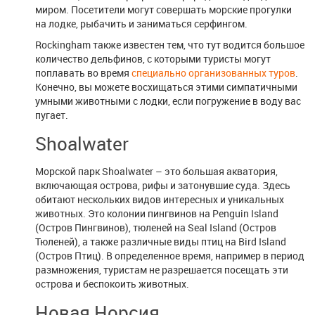
миром. Посетители могут совершать морские прогулки
на лодке, рыбачить и заниматься серфингом.
Rockingham также известен тем, что тут водится большое
количество дельфинов, с которыми туристы могут
поплавать во время
специально организованных туров
.
Конечно, вы можете восхищаться этими симпатичными
умными животными с лодки, если погружение в воду вас
пугает.
Shoalwater
Морской парк Shoalwater – это большая акватория,
включающая острова, рифы и затонувшие суда. Здесь
обитают нескольких видов интересных и уникальных
животных. Это колонии пингвинов на Penguin Island
(Остров Пингвинов), тюленей на Seal Island (Остров
Тюленей), а также различные виды птиц на Bird Island
(Остров Птиц). В определенное время, например в период
размножения, туристам не разрешается посещать эти
острова и беспокоить животных.
Новая Норсия