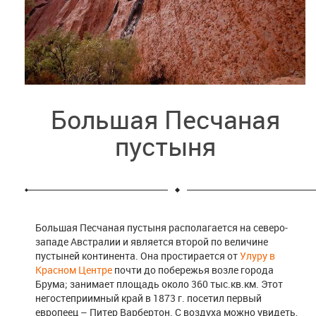
Большая Песчаная
пустыня
Большая Песчаная пустыня располагается на северо-
западе Австралии и является второй по величине
пустыней континента. Она простирается от
Улуру в
Красном Центре
почти до побережья возле города
Брума; занимает площадь около 360 тыс.кв.км. Этот
негостеприимный край в 1873 г. посетил первый
европеец – Питер Варбертон. С воздуха можно увидеть,