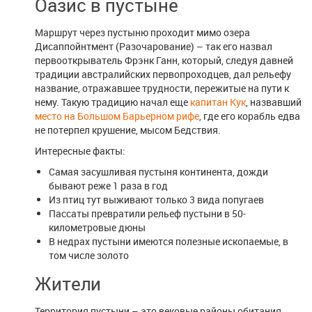
Оазис в пустыне
Маршрут через пустыню проходит мимо озера
Дисаппойнтмент (Разочарование) – так его назвал
первооткрыватель Фрэнк Ганн, который, следуя давней
традиции австралийских первопроходцев, дал рельефу
название, отражавшее трудности, пережитые на пути к
нему. Такую традицию начал еще
капитан Кук
, назвавший
место на Большом Барьерном рифе
, где его корабль едва
не потерпел крушение, мысом Бедствия.
Интересные факты:
Самая засушливая пустыня континента, дожди
бывают реже 1 раза в год
Из птиц тут выживают только 3 вида попугаев
Пассаты превратили рельеф пустыни в 50-
километровые дюны
В недрах пустыни имеются полезныe ископаемыe, в
том числе золото
Жители
Территория пустыни – это вековые районы обитания