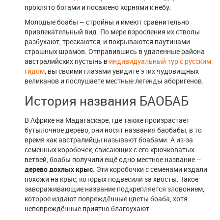
проклято богами и посажено корнями к небу.
Молодые боабы – стройны и имеют сравнительно
привлекательный вид. По мере взросления их стволы
разбухают, трескаются, и покрываются паутинами
страшных шрамов. Отправившись в удаленные района
австралийских пустынь в
индивидуальный тур с русским
гидом
, вы своими глазами увидите этих чудовищных
великанов и послушаете местные легенды аборигенов.
История названия БАОБАБ
В Африке на Мадагаскаре, где также произрастает
бутылочное дерево, они носят названия баобабы, в то
время как австралийцы называют боабами. А из-за
семенных коробочек, свисающих с его крючковатых
ветвей, боабы получили ещё одно местное название –
дерево дохлых крыс
. Эти коробочки с семенами издали
похожи на крыс, которых подвесили за хвосты. Такое
завораживающие название подкрепляется зловонием,
которое издают повреждённые цветы боаба, хотя
неповреждённые приятно благоухают.