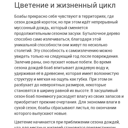
Цветение и жизненный цикл
Боабы прекрасно себя чувствуют в территориях, где
сезон дождей короток, но при этом идёт непрерывный
муссонный дождь, который сменяется
продолжительным сезоном засухи. Бутылочное дерево
способно само излечиваться, благодаря этой
уникальной способности они живут по несколько
столетий. Эту способность к самоизлечению можно
увидеть только на следующий год после повреждения.
Залечив раны, оно пускает новые побеги. Во время
сезона дождей боаб впитывает дождевую воду и,
удерживая её в древесине, которая имеет волокнистую
структуру и мягкая на ощупь как губка. При этом он
разбухает до невероятных размеров, некоторые
становятся в ширину равной их высоте. В засушливый
сезон боаб понемногу расходует влагу из своих запасов и
приобретает прежние очертания. Для экономии влаги в
сухой сезон, боабы сбрасывают листья, по окончании
которого выпускают новые.
Цветение начинается при приближении сезона дождей,
что для местных жителей становится предвестником