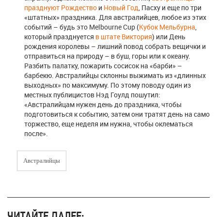
празднуют Рождество
и
Новый Год
, Пасху и еще по три
«штатных» праздника. Для австралийцев, любое из этих
событий – будь это Melbourne Cup (
Кубок Мельбурна
,
который празднуется
в штате Виктория
) или День
рождения королевы – лишний повод собрать вещички и
отправиться на природу – в буш, горы или к океану.
Разбить палатку, пожарить сосисок на «барби» –
барбекю. Австралийцы склонны выжимать из «длинных
выходных» по максимуму. По этому поводу один из
местных публицистов Нэд Гоулд пошутил:
«Австралийцам нужен день до праздника, чтобы
подготовиться к событию, затем они тратят день на само
торжество, еще неделя им нужна, чтобы оклематься
после».
Австралийцы
ЧИТАЙТЕ ДАЛЕЕ: