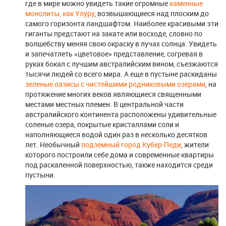
где в мире можно увидеть такие огромные
каменные
монолиты, как Улуру
, возвышающиеся над плоским до
самого горизонта ландшафтом. Наиболее красивыми эти
гиганты предстают на закате или восходе, словно по
волшебству меняя свою окраску в лучах солнца. Увидеть
и запечатлеть «цветовое» представление, согревая в
руках бокал с лучшим австралийским вином, съезжаются
тысячи людей со всего мира. А еще в пустыне раскиданы
зеленые оазисы с чистейшими родниковыми озерами
, на
протяжение многих веков являющиеся священными
местами местных племен. В центральной части
австралийского континента расположены удивительные
соленые озера, покрытые кристаллами соли и
наполняющиеся водой один раз в несколько десятков
лет. Необычный
подземный город Кубер-Педи
, жители
которого построили себе дома и современные квартиры
под раскаленной поверхностью, также находится среди
пустыни.