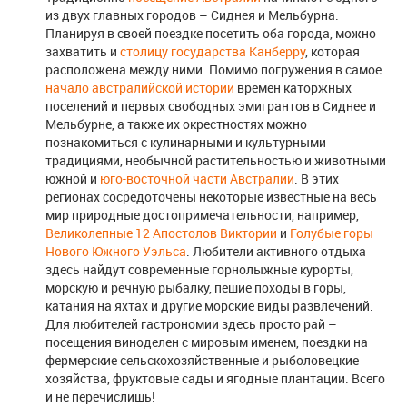
из двух главных городов – Сиднея и Мельбурна.
Планируя в своей поездке посетить оба города, можно
захватить и
столицу государства Канберру
, которая
расположена между ними. Помимо погружения в самое
начало австралийской истории
времен каторжных
поселений и первых свободных эмигрантов в Сиднее и
Мельбурне, а также их окрестностях можно
познакомиться с кулинарными и культурными
традициями, необычной растительностью и животными
южной и
юго-восточной части Австралии
. В этих
регионах сосредоточены некоторые известные на весь
мир природные достопримечательности, например,
Великолепные 12 Апостолов Виктории
и
Голубые горы
Нового Южного Уэльса
. Любители активного отдыха
здесь найдут современные горнолыжные курорты,
морскую и речную рыбалку, пешие походы в горы,
катания на яхтах и другие морские виды развлечений.
Для любителей гастрономии здесь просто рай –
посещения виноделен с мировым именем, поездки на
фермерские сельскохозяйственные и рыболовецкие
хозяйства, фруктовые сады и ягодные плантации. Всего
и не перечислишь!