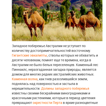
Западное побережье Австралии не уступает по
количеству достопримечательностей восточному.
Гигантские эвкалипты
, стволы которых не обхватить и
десяти человекам, помнят еще те времена, когда в
Австралии не было белых переселенцев.
Каменный лес
Пиннаклс, неразгаданная загадка природы, является
домом для многих редких австралийских животных.
Каменная волна
, как гнев разозлившейся земли,
поднялась над поверхностью и застыла в
нерешительности.
Долины западного побережья
известны своими бескрайними виноградниками и
красочными растениями, которые в период цветения
превращают
окрестности Перта
в яркие разноцветные