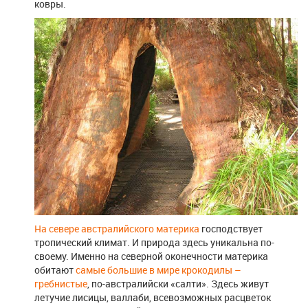
ковры.
На севере австралийского материка
господствует
тропический климат. И природа здесь уникальна по-
своему. Именно на северной оконечности материка
обитают
самые большие в мире крокодилы –
гребнистые
, по-австралийски «салти». Здесь живут
летучие лисицы, валлаби, всевозможных расцветок