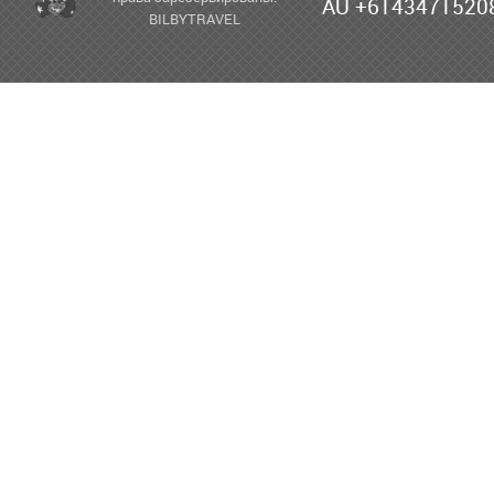
AU +6143471520
BILBYTRAVEL