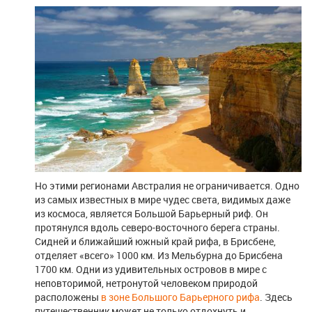
Но этими регионами Австралия не ограничивается. Одно
из самых известных в мире чудес света, видимых даже
из космоса, является Большой Барьерный риф. Он
протянулся вдоль северо-восточного берега страны.
Сидней и ближайший южный край рифа, в Брисбене,
отделяет «всего» 1000 км. Из Мельбурна до Брисбена
1700 км. Одни из удивительных островов в мире с
неповторимой, нетронутой человеком природой
расположены
в зоне Большого Барьерного рифа
. Здесь
путешественник может не только отдохнуть и