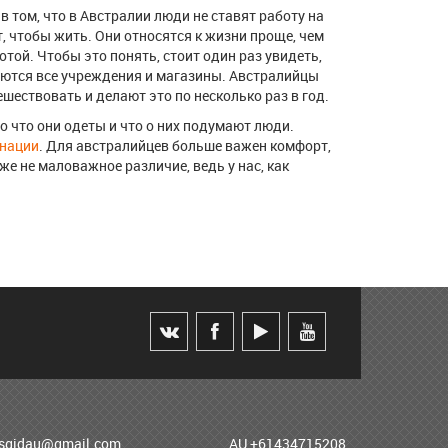
 том, что в Австралии люди не ставят работу на
т, чтобы жить. Они относятся к жизни проще, чем
отой. Чтобы это понять, стоит один раз увидеть,
аются все учреждения и магазины. Австралийцы
шествовать и делают это по несколько раз в год.
о что они одеты и что о них подумают люди.
 нации
. Для австралийцев больше важен комфорт,
оже не маловажное различие, ведь у нас, как
usgidau@gmail.com
AU +61434715208