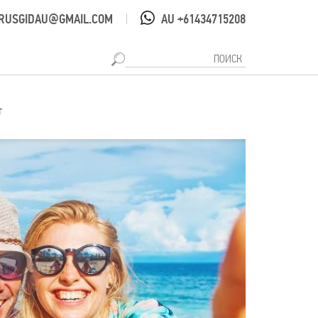
RUSGIDAU@GMAIL.COM
AU +61434715208
|
т