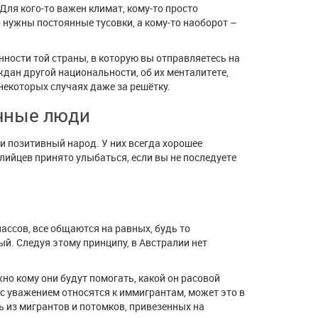
ля кого-то важен климат, кому-то просто
 нужны постоянные тусовки, а кому-то наоборот –
ности той страны, в которую вы отправляетесь на
ждан другой национальности, об их менталитете,
некоторых случаях даже за решётку.
чные люди
и позитивный народ. У них всегда хорошее
лийцев принято улыбаться, если вы не последуете
ссов, все общаются на равных, будь то
ый. Следуя этому принципу, в Австралии нет
но кому они будут помогать, какой он расовой
с уважением относятся к иммигрантам, может это в
ь из мигрантов и потомков, привезенных на