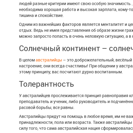
людей разные критерии имеют свою особую значимость. Д
необходима хорошая работа и высокая зарплата, кому-то
тишина и спокойствие.
Одним из важнейших факторов является менталитет и цен
отдых. Ведь не имея представления об образе жизни гра
можно запросто попасть в очень неловкую ситуацию, а в 
Солнечный континент – солне
В целом
австралийцы
– это доброжелательный, весёлый 
настроение, они всегда счастливы! При общении у австра
этому принципу, вас посчитают дурно воспитанным.
Толерантность
У австралийцев прослеживается принцип равноправия кла
преподаватель и ученик, либо руководитель и подчинённ
расовой борьбы, все равны.
Австралийцы придут на помощь в любое время, им не важ
принадлежности, пола или возраста. Также австралийцы 
силу того, что сама австралийская нация сформировалас