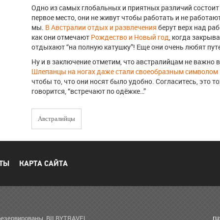
Одно из самых глобальных и приятных различий состоит в
первое место, они не живут чтобы работать и не работаю
мы.
В Австралии отдых и развлечения
берут верх над раб
как они отмечают
Рождество и Новый год
, когда закрыв
отдыхают “на полную катушку”! Еще они очень любят путе
Ну и в заключение отметим, что австралийцам не важно в
Шлепанцы на ногах даже стали своеобразным символом
чтобы то, что они носят было удобно. Согласитесь, это т
говорится, “встречают по одёжке…”
Австралийцы
ТЫ
КАРТА САЙТА
r
зарезервированы. BILBYTRAVEL