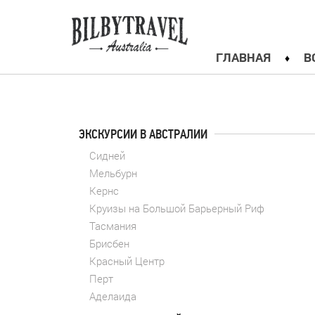
ГЛАВНАЯ
В
ЭКСКУРСИИ В АВСТРАЛИИ
Сидней
Мельбурн
Кернс
Круизы на Большой Барьерный Риф
Тасмания
Брисбен
Красный Центр
Перт
Аделаида